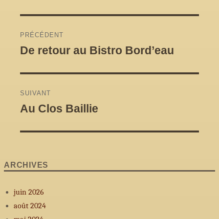
Navigation
PRÉCÉDENT
de
De retour au Bistro Bord’eau
Article
précédent :
l'article
SUIVANT
Au Clos Baillie
Article
Suivant :
ARCHIVES
juin 2026
août 2024