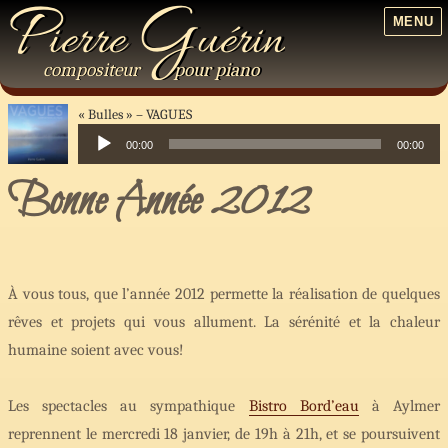
P
G
ierre
uérin
MENU
compositeur
pour
piano
« Bulles »
VAGUES
00:00
00:00
Lecteur
Bonne Année 2012
audio
À vous tous, que l’année 2012 permette la réalisation de quelques
rêves et projets qui vous allument. La sérénité et la chaleur
humaine soient avec vous!
Les spectacles au sympathique
Bistro Bord’eau
à Aylmer
reprennent le mercredi 18 janvier, de 19h à 21h, et se poursuivent