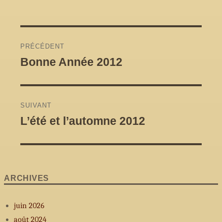
Navigation
PRÉCÉDENT
de
Bonne Année 2012
Article
précédent :
l'article
SUIVANT
L’été et l’automne 2012
Article
Suivant :
ARCHIVES
juin 2026
août 2024