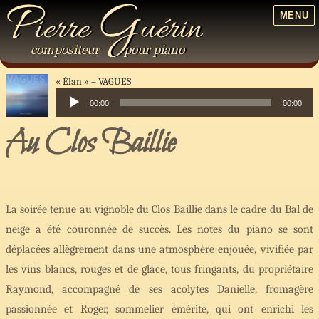
P
G
ierre
uérin
MENU
compositeur
pour
piano
« Élan »
VAGUES
00:00
00:00
Lecteur
Au Clos Baillie
audio
La soirée tenue au vignoble du Clos Baillie dans le cadre du Bal de
neige a été couronnée de succès. Les notes du piano se sont
déplacées allègrement dans une atmosphère enjouée, vivifiée par
les vins blancs, rouges et de glace, tous fringants, du propriétaire
Raymond, accompagné de ses acolytes Danielle, fromagère
passionnée et Roger, sommelier émérite, qui ont enrichi les