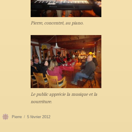
Pierre, concentré, au piano.
Le public apprécie la musique et la
nourriture.
Auteur
Publié
Pierre
5 février 2012
le