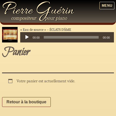
P
G
ierre
uérin
MENU
compositeur
pour
piano
« Eau de source »
ÉCLATS D’ÂME
00:00
00:00
Lecteur
Panier
audio
Votre panier est actuellement vide.
Retour à la boutique