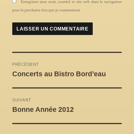
Enregistrer mon nom, courriel et site web dans le navigateur
pour la prochaine fois que je commenterai.
Navigation
PRÉCÉDENT
de
Concerts au Bistro Bord’eau
Article
précédent :
l'article
SUIVANT
Bonne Année 2012
Article
Suivant :