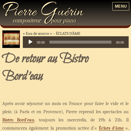
P
G
ierre
uérin
MENU
compositeur
pour
piano
« Eau de source »
ÉCLATS D’ÂME
00:00
00:00
Lecteur
De retour au Bistro
audio
Bord’eau
Après avoir séjourné un mois en France pour faire le vide et le
plein (à Paris et en Provence), Pierre reprend les spectacles au
Bistro Bord’eau
, toujours les mercredis, de 19h à 21h. Il
commencera également la promotion active d’«
Éclats d’âme
»,