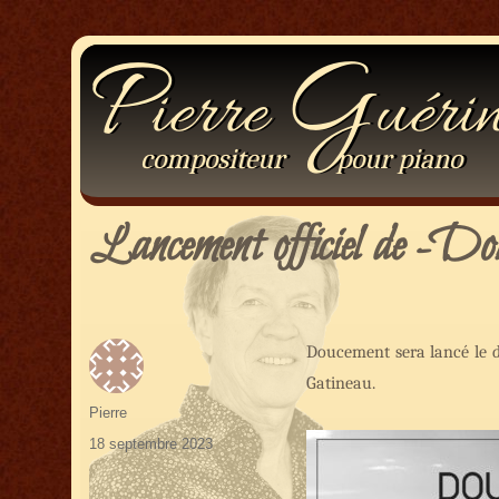
P
G
ierre
uéri
compositeur
pour
piano
Lancement officiel de -Dou
Doucement sera lancé le d
Gatineau.
Auteur
Pierre
Publié
18 septembre 2023
le