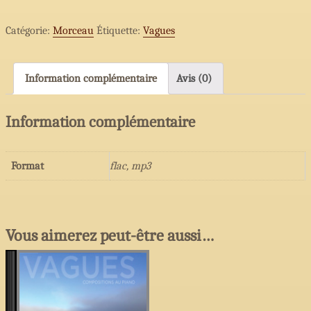
14
Catégorie:
Morceau
Étiquette:
Vagues
-
L’espoir
(re-
Information complémentaire
Avis (0)
vie)
Information complémentaire
Format
flac, mp3
Vous aimerez peut-être aussi…