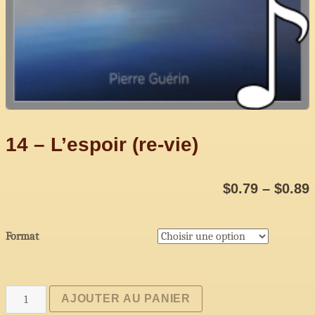
14 – L’espoir (re-vie)
$
0.79
–
$
0.89
Format
quantité
AJOUTER AU PANIER
de