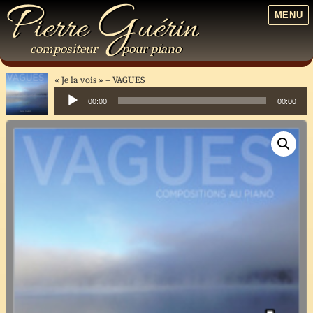
P
G
ierre
uérin
MENU
compositeur
pour
piano
« Je la vois »
VAGUES
00:00
00:00
Lecteur
audio