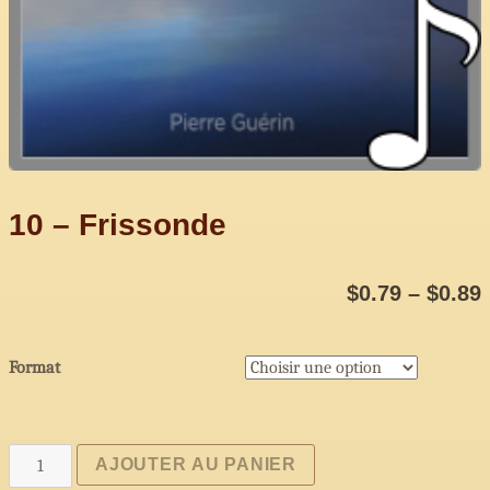
10 – Frissonde
$
0.79
–
$
0.89
Format
quantité
AJOUTER AU PANIER
de