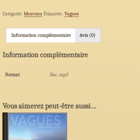
10
Catégorie:
Morceau
Étiquette:
Vagues
-
Frissonde
Information complémentaire
Avis (0)
Information complémentaire
Format
flac, mp3
Vous aimerez peut-être aussi…