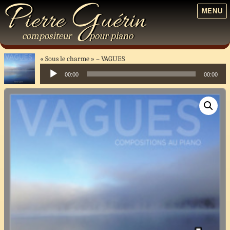
P
G
ierre
uérin
MENU
compositeur
pour
piano
« Sous le charme »
VAGUES
00:00
00:00
Lecteur
audio