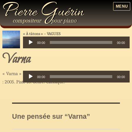
P
G
ierre
uérin
MENU
compositeur
pour
piano
« À tâtons »
VAGUES
00:00
00:00
Lecteur
Varna
audio
« Varna » tiré de États d’homme par Pierre Guérin. Date de sortie
00:00
00:00
: 2005. Piste 10. Genre: Classique.
Lecteur
audio
Une pensée sur “Varna”